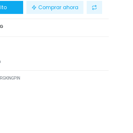
ito
Comprar ahora
RG
n
RGKINGPIN