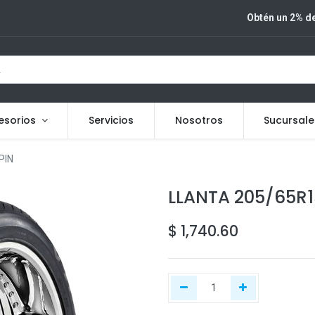
Obtén un 2% de
esorios
Servicios
Nosotros
Sucursale
PIN
LLANTA 205/65R
$
1,740.60