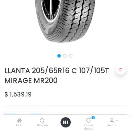
LLANTA 205/65R16 C 107/105T
MIRAGE MR200
$
1,539.19
0
Inicio
Búsqueda
Lista de
Account
deseos