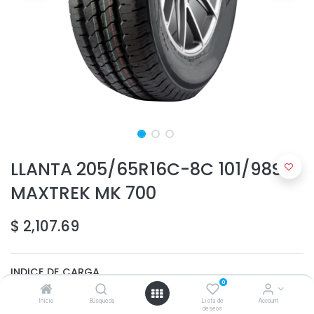
LLANTA 205/65R16C-8C 101/98S
MAXTREK MK 700
$
2,107.69
INDICE DE CARGA
0
98
Inicio
Búsqueda
Lista de
Account
deseos
101