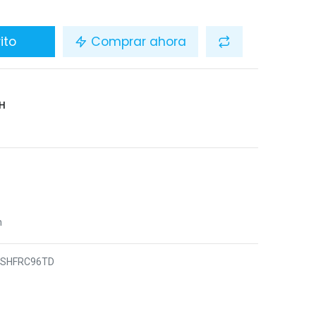
ito
Comprar ahora
H
n
6SHFRC96TD