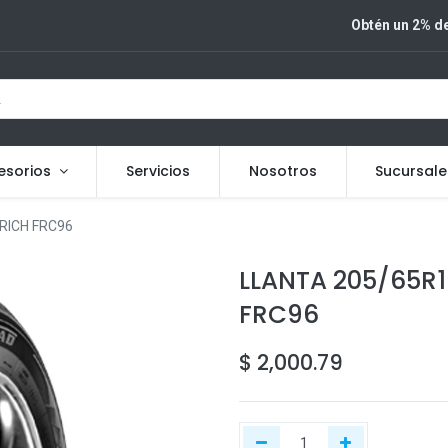
Obtén un 2% de
esorios
Servicios
Nosotros
Sucursale
RICH FRC96
LLANTA 205/65R1
FRC96
$
2,000.79