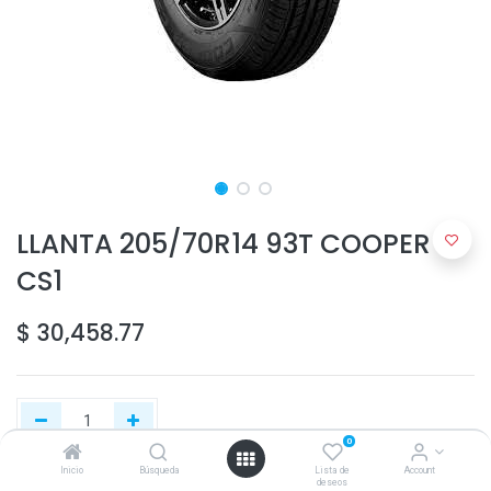
LLANTA 205/70R14 93T COOPER
CS1
$
30,458.77
0
Inicio
Búsqueda
Lista de
Account
deseos