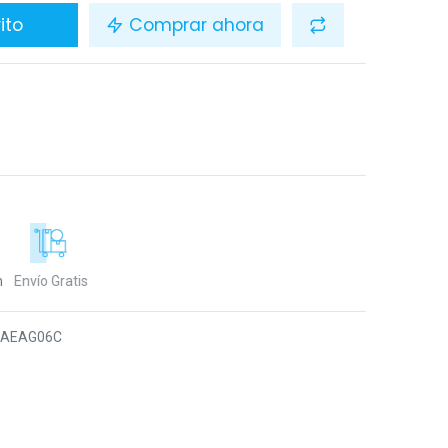
ito
Comprar ahora
n
Envío Gratis
5AEAG06C