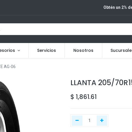
Obtén un 2% de
esorios
Servicios
Nosotros
Sucursale
TE AG-06
LLANTA 205/70R1
$
1,861.61