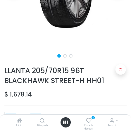
LLANTA 205/70R15 96T
BLACKHAWK STREET-H HH01
$
1,678.14
0
Inicio
Búsqueda
Lista de
Account
deseos