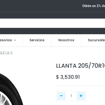
Obtén un 2% de
esorios
Servicios
Nosotros
Sucursale
LE LS-2
LLANTA 205/70R1
$
3,530.91