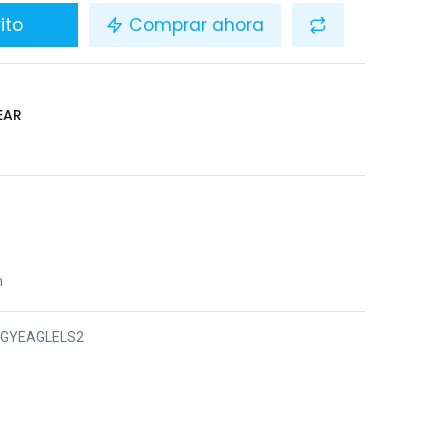
ito
Comprar ahora
EAR
n
6GYEAGLELS2