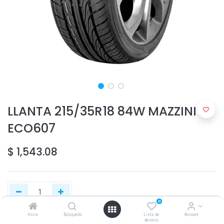
LLANTA 215/35R18 84W MAZZINI
ECO607
$
1,543.08
0
Inicio
Búsqueda
Lista de
Account
deseos