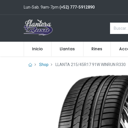
Lun-Sab. 9am-7pm
(+52) 777-5912890
Inicio
Llantas
Rines
Acc
Shop
LLANTA 215/45R17 91W WINRUN R330