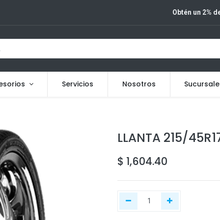
Obtén un 2% de
esorios
Servicios
Nosotros
Sucursale
LLANTA 215/45R1
$
1,604.40