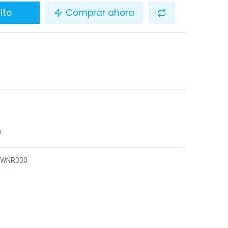
ito
Comprar ahora
n
7WNR330