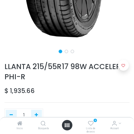
LLANTA 215/55R17 98W ACCELERA
PHI-R
$
1,935.66
0
Inicio
Búsqueda
Lista de
Account
deseos