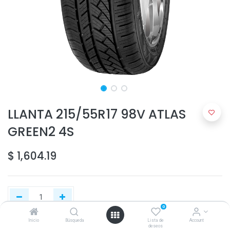
LLANTA 215/55R17 98V ATLAS
GREEN2 4S
$
1,604.19
0
Inicio
Búsqueda
Lista de
Account
deseos