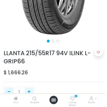
LLANTA 215/55R17 94V ILINK L-
GRIP66
$
1,666.26
0
Inicio
Búsqueda
Lista de
Account
deseos