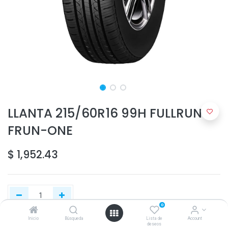
LLANTA 215/60R16 99H FULLRUN
FRUN-ONE
$
1,952.43
0
Inicio
Búsqueda
Lista de
Account
deseos