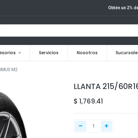
Obtén un 2% de
esorios
Servicios
Nosotros
Sucursale
XIMUS M2
LLANTA 215/60R
$
1,769.41