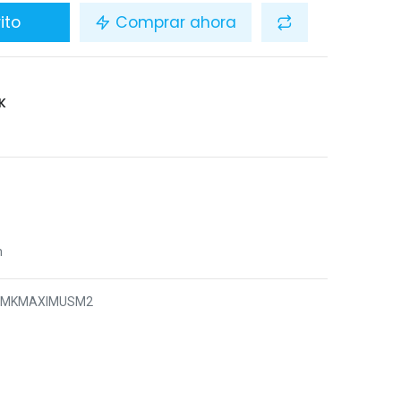
ito
Comprar ahora
K
n
6MKMAXIMUSM2