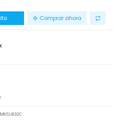
ito
Comprar ahora
K
n
6MKSU830C