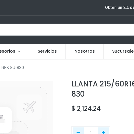
Obtén un 2% de
esorios
Servicios
Nosotros
Sucursale
TREK SU-830
LLANTA 215/60R1
830
$
2,124.24