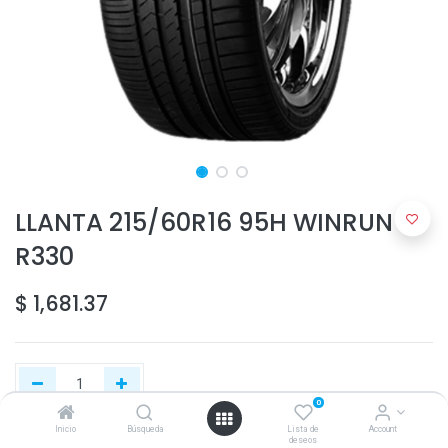
LLANTA 215/60R16 95H WINRUN
R330
$
1,681.37
0
Inicio
Búsqueda
Lista de
Account
deseos