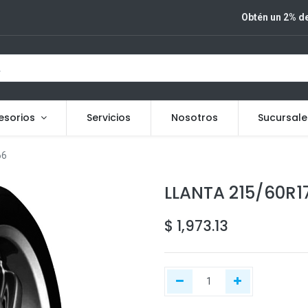
Obtén un 2% de
esorios
Servicios
Nosotros
Sucursale
66
LLANTA 215/60R1
$
1,973.13