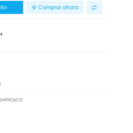
ito
Comprar ahora
H
n
7SHFRC66TD