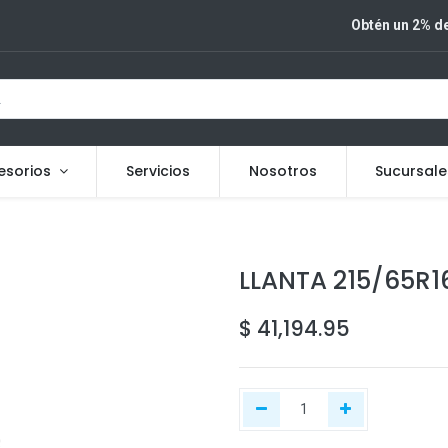
Obtén un 2% de
esorios
Servicios
Nosotros
Sucursale
LLANTA 215/65R1
$
41,194.95