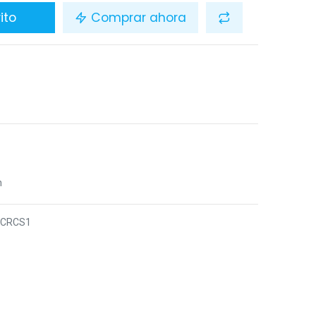
ito
Comprar ahora
R
n
6CRCS1