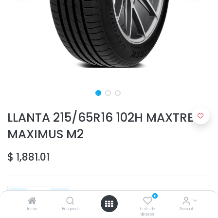
LLANTA 215/65R16 102H MAXTREK
MAXIMUS M2
$
1,881.01
0
Inicio
Búsqueda
Lista de
Account
deseos