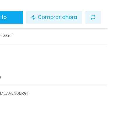
ito
Comprar ahora
CRAFT
n
5MCAVENGERGT