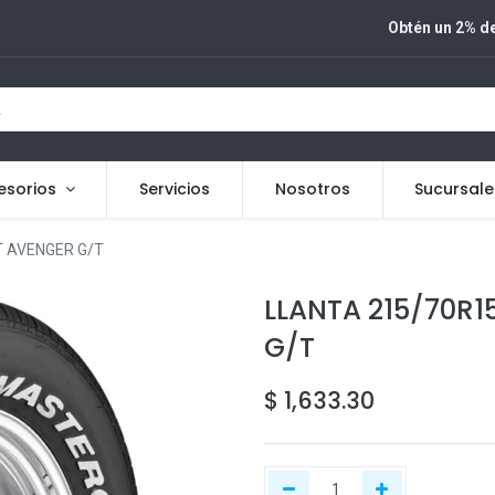
Obtén un 2% de
esorios
Servicios
Nosotros
Sucursale
 AVENGER G/T
LLANTA 215/70R
G/T
$
1,633.30