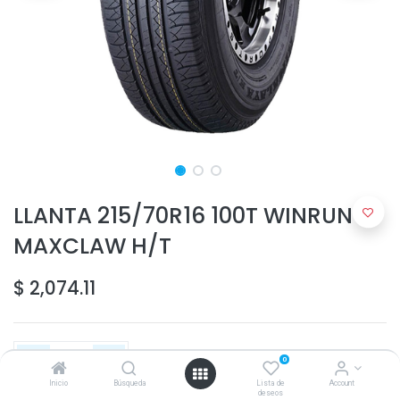
LLANTA 215/70R16 100T WINRUN
MAXCLAW H/T
$
2,074.11
0
Inicio
Búsqueda
Lista de
Account
deseos