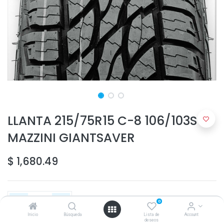
LLANTA 215/75R15 C-8 106/103S
MAZZINI GIANTSAVER
$
1,680.49
0
Inicio
Búsqueda
Lista de
Account
deseos