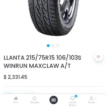
LLANTA 215/75R15 106/103S
WINRUN MAXCLAW A/T
$
2,331.45
0
Inicio
Búsqueda
Lista de
Account
deseos