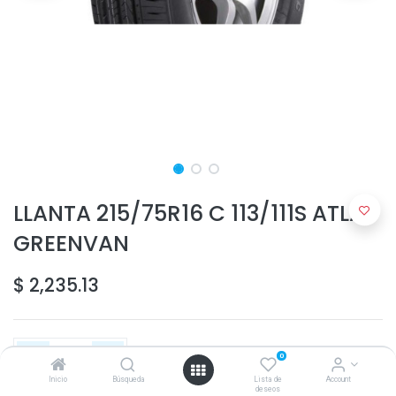
LLANTA 215/75R16 C 113/111S ATLAS
GREENVAN
$
2,235.13
0
Inicio
Búsqueda
Lista de
Account
deseos