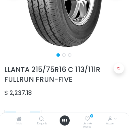
LLANTA 215/75R16 C 113/111R
FULLRUN FRUN-FIVE
$
2,237.18
0
Inicio
Búsqueda
Lista de
Account
deseos