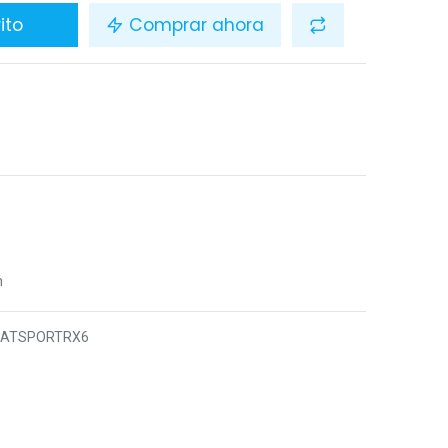
ito
Comprar ahora
n
8ATSPORTRX6