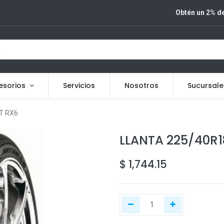
Obtén un 2% de
esorios
Servicios
Nosotros
Sucursale
T RX6
LLANTA 225/40R
$
1,744.15