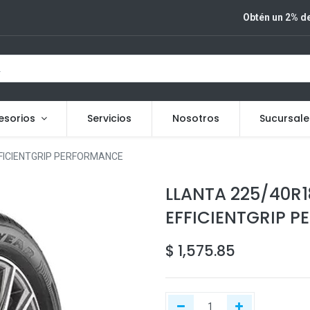
Obtén un 2% de
esorios
Servicios
Nosotros
Sucursale
FICIENTGRIP PERFORMANCE
LLANTA 225/40R
EFFICIENTGRIP 
$
1,575.85