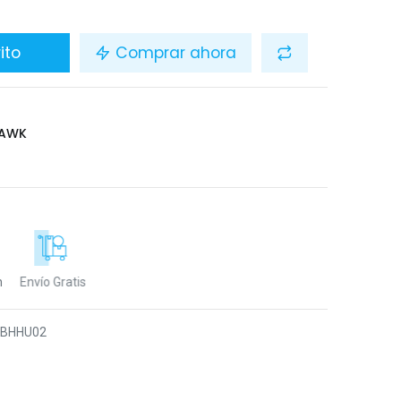
ito
Comprar ahora
HAWK
n
Envío Gratis
9BHHU02