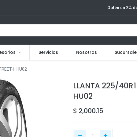
Obtén un 2% de
esorios
Servicios
Nosotros
Sucursale
TREET-H HU02
LLANTA 225/40R
HU02
$
2,000.15