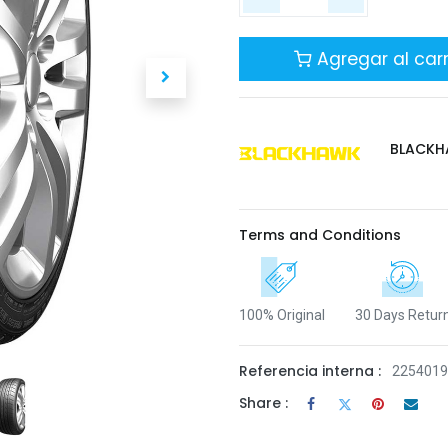
Agregar al carr
BLACK
Terms and Conditions
100% Original
30 Days Retur
Referencia interna :
225401
Share :