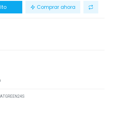
ito
Comprar ahora
n
7ATGREEN24S