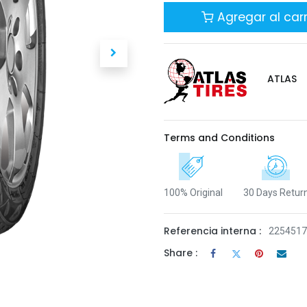
Agregar al carr
ATLAS
Terms and Conditions
100% Original
30 Days Retur
Referencia interna :
225451
Share :