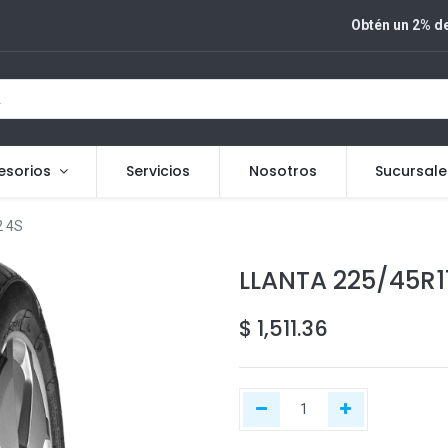
Obtén un 2% de
esorios
Servicios
Nosotros
Sucursale
 4S
LLANTA 225/45R1
$
1,511.36