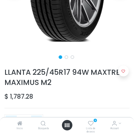
LLANTA 225/45R17 94W MAXTREK
MAXIMUS M2
$
1,787.28
0
Inicio
Búsqueda
Lista de
Account
deseos