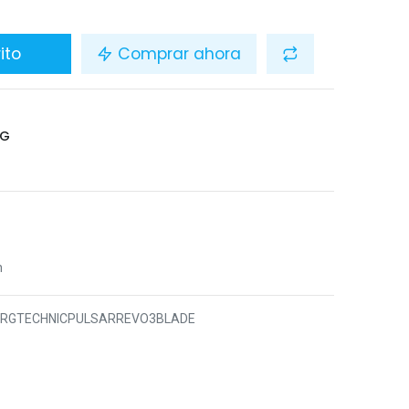
ito
Comprar ahora
RG
n
7RGTECHNICPULSARREVO3BLADE