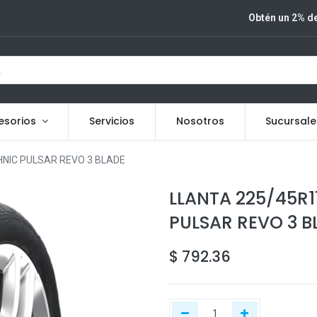
Obtén un 2% de
esorios
Servicios
Nosotros
Sucursale
NIC PULSAR REVO 3 BLADE
LLANTA 225/45R
PULSAR REVO 3 B
$
792.36