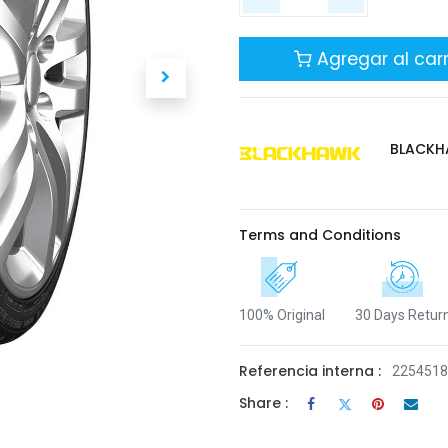
Agregar al carr
BLACK
Terms and Conditions
100% Original
30 Days Retur
Referencia interna :
225451
Share :