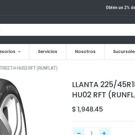
Obtén un 2% de
esorios
Servicios
Nosotros
Sucursale
REET-H HU02 RFT (RUNFLAT)
LLANTA 225/45R
HU02 RFT (RUNFL
$
1,948.45