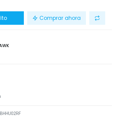
ito
Comprar ahora
HAWK
n
8BHHU02RF