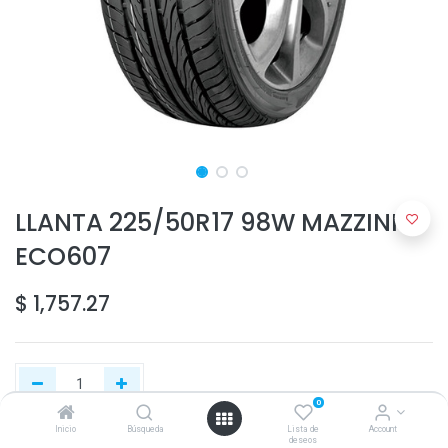
LLANTA 225/50R17 98W MAZZINI
ECO607
$
1,757.27
0
Inicio
Búsqueda
Lista de
Account
deseos