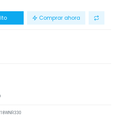
ito
Comprar ahora
n
F18WNR330