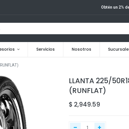
Obtén un 2% de
esorios
Servicios
Nosotros
Sucursale
(RUNFLAT)
LLANTA 225/50R
(RUNFLAT)
$
2,949.59