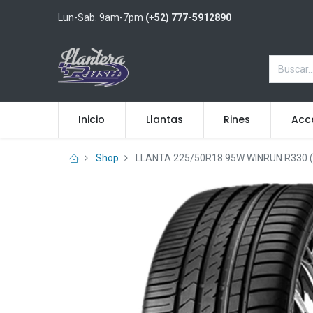
Lun-Sab. 9am-7pm
(+52) 777-5912890
Inicio
Llantas
Rines
Acc
Shop
LLANTA 225/50R18 95W WINRUN R330 