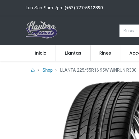
Lun-Sab. 9am-7pm
(+52) 777-5912890
Inicio
Llantas
Rines
Acc
Shop
LLANTA 225/55R16 95W WINRUN R330