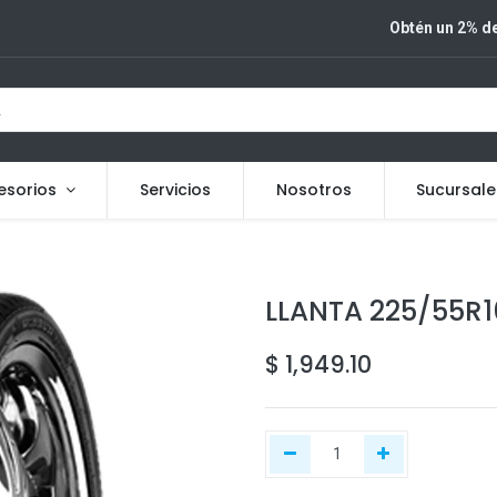
Obtén un 2% de
esorios
Servicios
Nosotros
Sucursale
LLANTA 225/55R
$
1,949.10