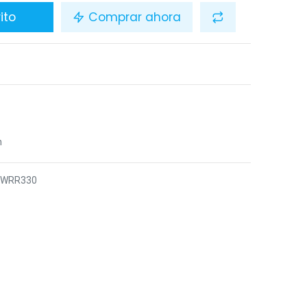
ito
Comprar ahora
n
6WRR330