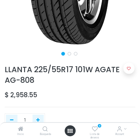
LLANTA 225/55R17 101W AGATE
AG-808
$
2,958.55
0
Inicio
Búsqueda
Lista de
Account
deseos