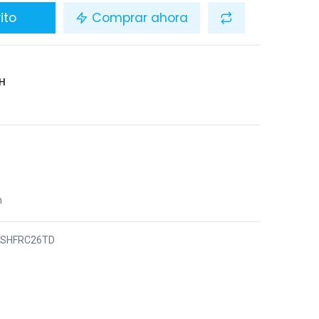
ito
Comprar ahora
H
n
8SHFRC26TD