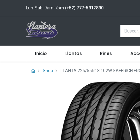
Lun-Sab. 9am-7pm
(+52) 777-5912890
Inicio
Llantas
Rines
Acc
Shop
LLANTA 225/55R18 102W SAFERICH FR