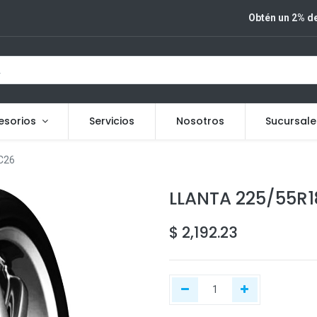
Obtén un 2% de
esorios
Servicios
Nosotros
Sucursale
C26
LLANTA 225/55R1
$
2,192.23