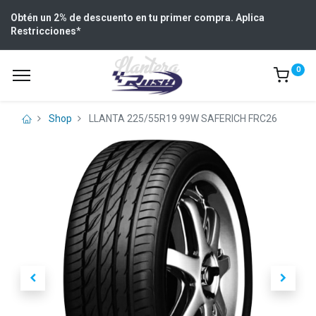
Obtén un 2% de descuento en tu primer compra. Aplica
Restricciones
*
0
Shop
LLANTA 225/55R19 99W SAFERICH FRC26