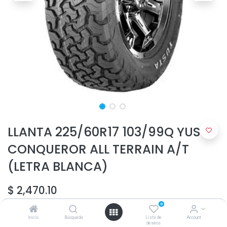
LLANTA 225/60R17 103/99Q YUSTA
CONQUEROR ALL TERRAIN A/T
(LETRA BLANCA)
$
2,470.10
0
Inicio
Búsqueda
Lista de
Account
deseos