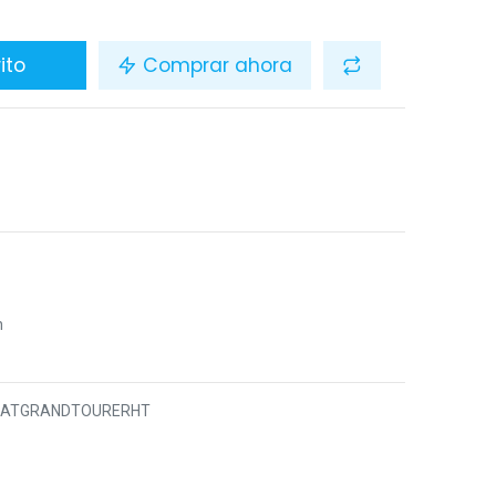
ito
Comprar ahora
n
7ATGRANDTOURERHT