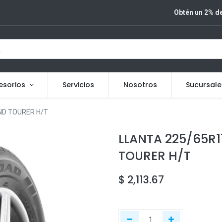
Obtén un 2% de
esorios
Servicios
Nosotros
Sucursale
ND TOURER H/T
LLANTA 225/65R
TOURER H/T
$
2,113.67