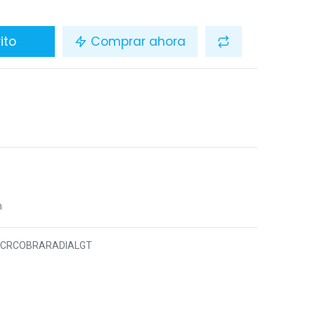
ito
Comprar ahora
R
n
4CRCOBRARADIALGT