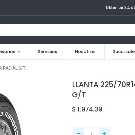
Obtén un 2% de
esorios
Servicios
Nosotros
Sucursale
 RADIAL G/T
LLANTA 225/70R
G/T
$
1,974.39