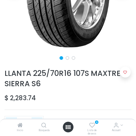
LLANTA 225/70R16 107S MAXTREK
SIERRA S6
$
2,283.74
0
Inicio
Búsqueda
Lista de
Account
deseos