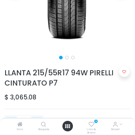
LLANTA 215/55R17 94W PIRELLI
CINTURATO P7
$
3,065.08
0
Inicio
Búsqueda
Lista de
Account
deseos