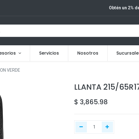
Obtén un 2% de
esorios
Servicios
Nosotros
Sucursale
ION VERDE
LLANTA 215/65R1
$
3,865.98