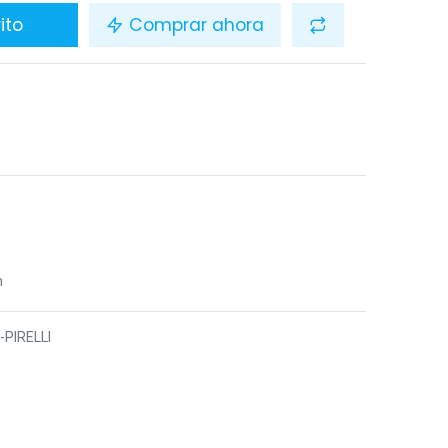
ito
Comprar ahora
n
-PIRELLI