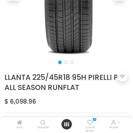
LLANTA 225/45R18 95H PIRELLI P7
ALL SEASON RUNFLAT
$
6,098.96
0
Inicio
Búsqueda
Lista de
Account
deseos