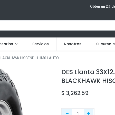
Obtén un 2% de
esorios
Servicios
Nosotros
Sucursale
Q BLACKHAWK HISCEND-H HM01 AUTO
DES Llanta 33X12
BLACKHAWK HIS
$
3,262.59