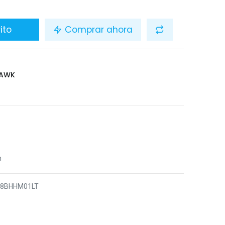
ito
Comprar ahora
HAWK
n
18BHHM01LT