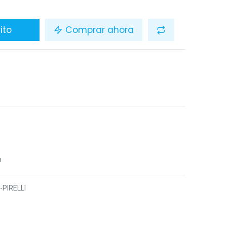
ito
Comprar ahora
n
-PIRELLI