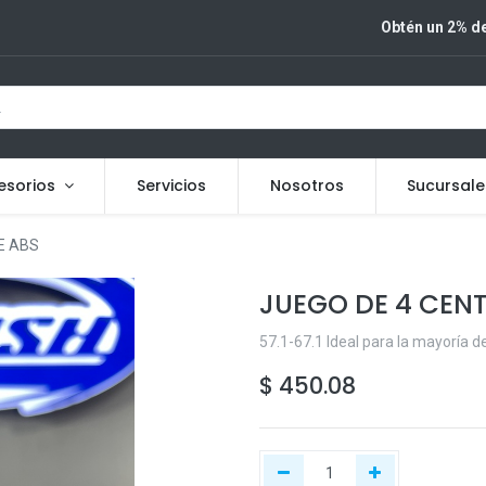
Obtén un 2% de
esorios
Servicios
Nosotros
Sucursale
E ABS
JUEGO DE 4 CENT
57.1-67.1 Ideal para la mayoría 
$
450.08