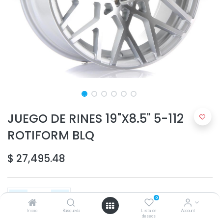
JUEGO DE RINES 19"X8.5" 5-112
ROTIFORM BLQ
$
27,495.48
0
Inicio
Búsqueda
Lista de
Account
deseos